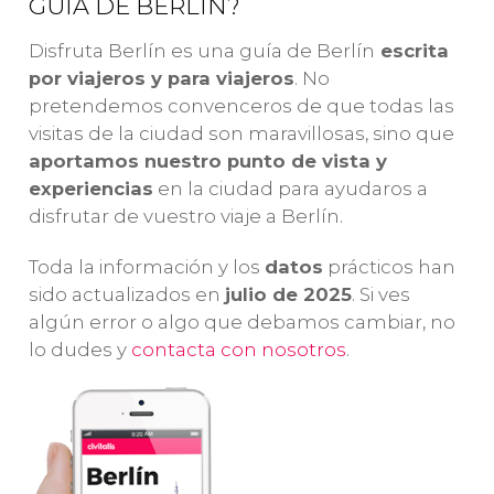
completa de la
GUÍA DE BERLÍN?
concentración
es
ciudad,
de
de
Disfruta Berlín es una guía de Berlín
escrita
recorriendo
Sachsenhausen
lu
por viajeros y para viajeros
. No
desde la época
se ha
fo
pretendemos convenceros de que todas las
imperial hasta
convertido por
de
visitas de la ciudad son maravillosas, sino que
los vestigios del
mérito propio
de
aportamos nuestro punto de vista y
nazismo.
en
el
tour más
Al
experiencias
en la ciudad para ayudaros a
popular desde
un
disfrutar de vuestro viaje a Berlín.
Berlín
.
¡I
Toda la información y los
datos
prácticos han
sido actualizados en
julio de 2025
. Si ves
algún error o algo que debamos cambiar, no
lo dudes y
contacta con nosotros
.