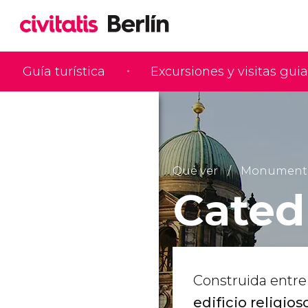
Guía turística
Excursiones y visitas gui
Qué ver
Monumentos 
Catedr
Construida entre 
edificio religio