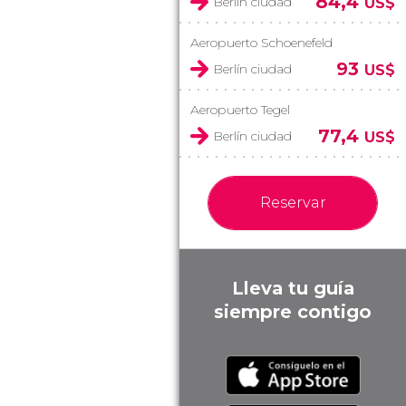
84,4
Berlín ciudad
US$
Aeropuerto Schoenefeld
93
Berlín ciudad
US$
Aeropuerto Tegel
77,4
Berlín ciudad
US$
Reservar
Lleva tu guía
siempre contigo