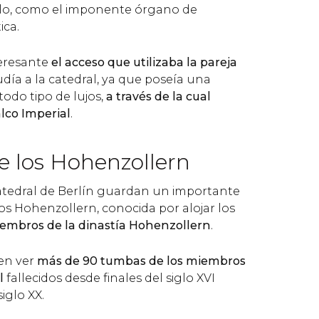
llo, como el imponente órgano de
ica.
teresante
el acceso que utilizaba la pareja
ía a la catedral, ya que poseía una
todo tipo de lujos,
a través de la cual
lco Imperial
.
e los Hohenzollern
atedral de Berlín guardan un importante
 los Hohenzollern, conocida por alojar los
iembros de la dinastía Hohenzollern
.
den ver
más de 90 tumbas de los miembros
l
fallecidos desde finales del siglo XVI
siglo XX.