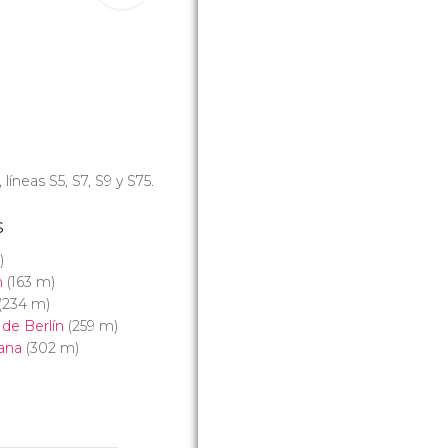
, líneas S5, S7, S9 y S75.
s
)
n
(163 m)
(234 m)
 de Berlín
(259 m)
ana
(302 m)