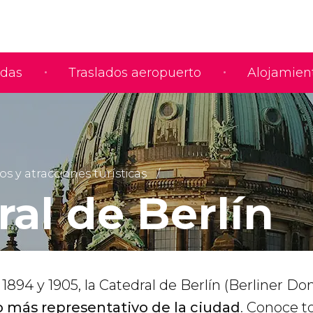
adas
Traslados aeropuerto
Alojamien
y atracciones turísticas
al de Berlín
1894 y 1905, la Catedral de Berlín (Berliner D
so más representativo de la ciudad
. Conoce t