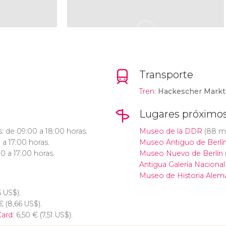
Transporte
Tren
:
Hackescher Markt
Lugares próximo
s: de 09:00 a 18:00 horas.
Museo de la DDR
(88 m
a 17:00 horas.
Museo Antiguo de Berlí
 a 17:00 horas.
Museo Nuevo de Berlín
Antigua Galería Nacional
Museo de Historia Alem
5
US$
).
€
(8,66
US$
).
Card
: 6,50
€
(7,51
US$
).