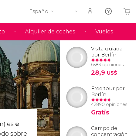
Español
to
Alquiler de coches
Vuelos
Tu carrito está vacío
Visita guiada
por Berlín
6583 opiniones
28,9
US$
Free tour por
Berlín
42890 opiniones
Gratis
om) es
el
Campo de
odo sobre
concentración