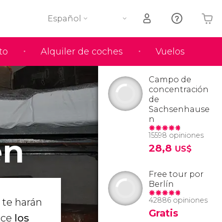
Español
to
Alquiler de coches
Vuelos
Tu carrito está vacío
Campo de
concentración
de
Sachsenhause
n
15598 opiniones
en
28,8
US$
Free tour por
Berlín
42886 opiniones
te harán
Gratis
oce
los