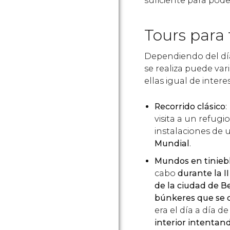
suficiente para poder
Tours para 
Dependiendo del día
se realiza puede var
ellas igual de intere
Recorrido clásico
:
visita a un refug
instalaciones de
Mundial
.
Mundos en tinieb
cabo
durante la I
de la ciudad de B
búnkeres que se 
era el día a día d
interior intentand