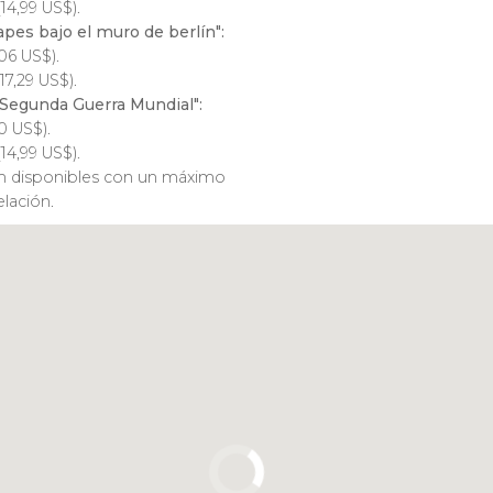
(14,99
US$
).
apes bajo el muro de berlín":
,06
US$
).
17,29
US$
).
 Segunda Guerra Mundial":
60
US$
).
(14,99
US$
).
án disponibles con un máximo
elación.
Pulsa para usar el mapa