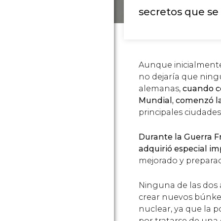
secretos que se 
Aunque inicialmente
no dejaría que ning
alemanas,
cuando co
Mundial, comenzó l
principales ciudades
Durante la Guerra Fr
adquirió especial i
mejorado y preparad
Ninguna de las dos 
crear nuevos búnker
nuclear, ya que la p
por tratarse de una 