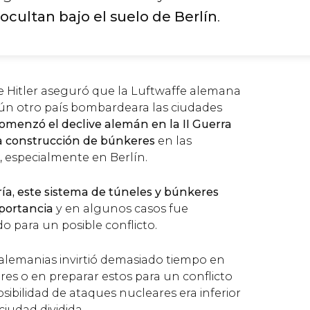
ocultan bajo el suelo de Berlín
.
 Hitler aseguró que la Luftwaffe alemana
ún otro país bombardeara las ciudades
menzó el declive alemán en la II Guerra
a construcción de búnkeres
en las
, especialmente en Berlín.
ía, este sistema de túneles y búnkeres
mportancia
y en algunos casos fue
o para un posible conflicto.
alemanias invirtió demasiado tiempo en
es o en preparar estos para un conflicto
osibilidad de ataques nucleares era inferior
ciudad dividida.