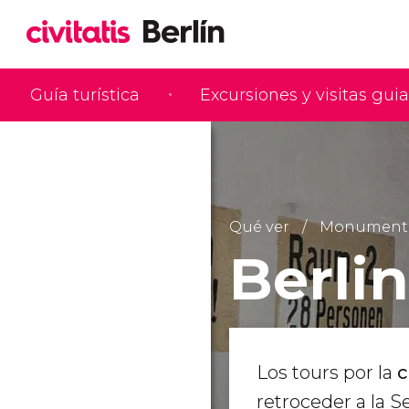
Guía turística
Excursiones y visitas gui
Qué ver
Monumentos 
Berli
Los tours por la
c
retroceder a la 