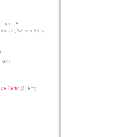
, línea U8.
líneas S1, S2, S25, S41 y
s
5 km)
km)
 de Berlín
(3.1 km)