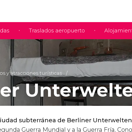
adas
Traslados aeropuerto
Alojamien
y atracciones turísticas
ner Unterwelt
iudad subterránea de Berliner Unterwelten
Segunda Guerra Mundial y a la Guerra Fría. Con