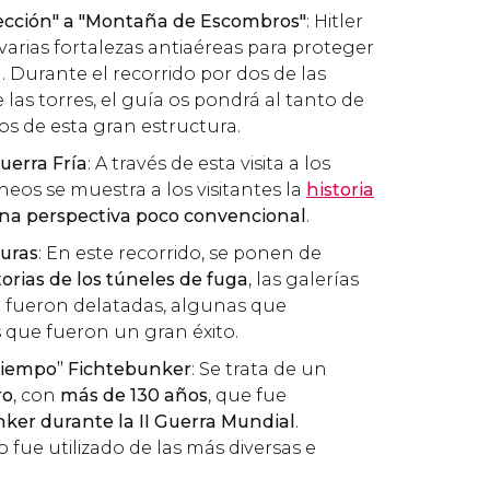
tección" a "Montaña de Escombros"
: Hitler
arias fortalezas antiaéreas para proteger
il. Durante el recorrido por dos de las
las torres, el guía os pondrá al tanto de
usos de esta gran estructura.
uerra Fría
: A través de esta visita a los
neos se muestra a los visitantes la
historia
na perspectiva poco convencional
.
turas
: En este recorrido, se ponen de
torias de los túneles de fuga
, las galerías
 fueron delatadas, algunas que
s que fueron un gran éxito.
Tiempo” Fichtebunker
: Se trata de un
ro
, con
más de 130 años
, que fue
ker durante la II Guerra Mundial
.
io fue utilizado de las más diversas e