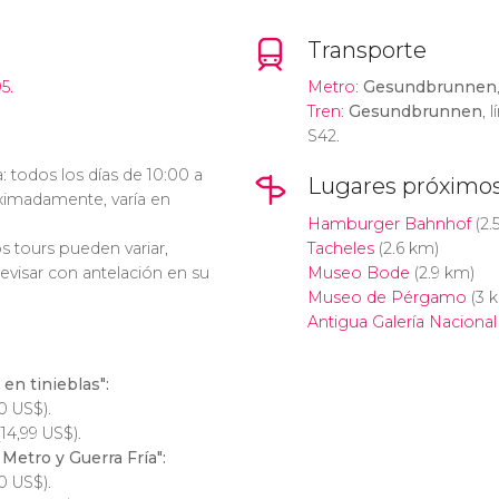
Transporte
5.
Metro
:
Gesundbrunnen
Tren
:
Gesundbrunnen
, 
S42.
a: todos los días de 10:00 a
Lugares próximo
oximadamente, varía en
Hamburger Bahnhof
(2.
os tours pueden variar,
Tacheles
(2.6 km)
isar con antelación en su
Museo Bode
(2.9 km)
Museo de Pérgamo
(3 
Antigua Galería Nacional
en tinieblas":
60
US$
).
(14,99
US$
).
Metro y Guerra Fría":
60
US$
).