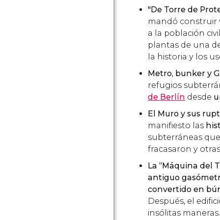
"De Torre de Pro
mandó construir v
a la población civ
plantas de una de 
la historia y los 
Metro, bunker y G
refugios subterrá
de Berlín
desde
u
El Muro y sus rup
manifiesto las
his
subterráneas que
fracasaron y otra
La “Máquina del 
antiguo gasómet
convertido en bún
Después, el edific
insólitas maneras.