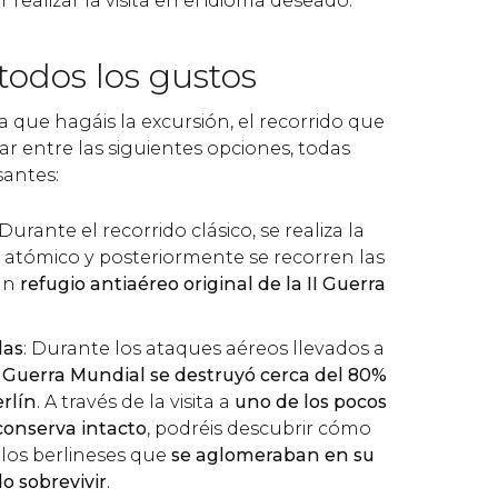
 realizar la visita en el idioma deseado.
todos los gustos
 que hagáis la excursión, el recorrido que
iar entre las siguientes opciones, todas
santes:
 Durante el recorrido clásico, se realiza la
io atómico y posteriormente se recorren las
 un
refugio antiaéreo original de la II Guerra
las
: Durante los ataques aéreos llevados a
I Guerra Mundial se destruyó cerca del 80%
erlín
. A través de la visita a
uno de los pocos
conserva intacto
, podréis descubrir cómo
e los berlineses que
se aglomeraban en su
o sobrevivir
.