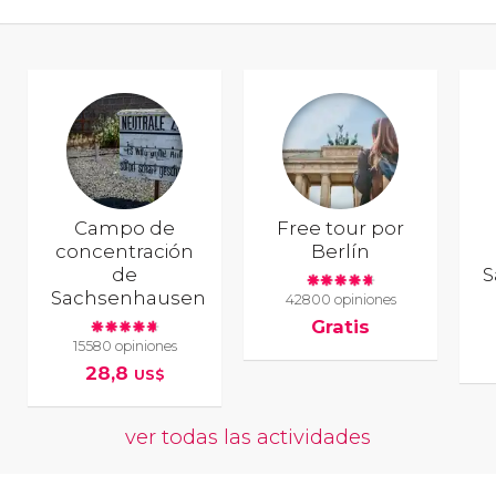
Campo de
Free tour por
concentración
Berlín
de
S
Sachsenhausen
42800 opiniones
Gratis
15580 opiniones
28,8
US$
ver todas las actividades