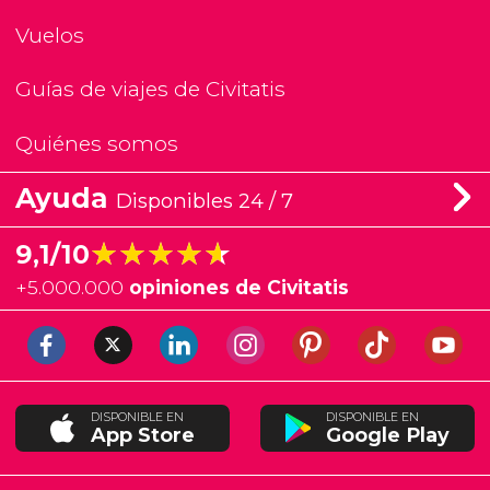
Vuelos
Guías de viajes de Civitatis
Quiénes somos
Ayuda
Disponibles 24 / 7
★★★★★
★★★★★
9,1/10
+
5.000.000
opiniones de Civitatis
DISPONIBLE EN
DISPONIBLE EN
App Store
Google Play