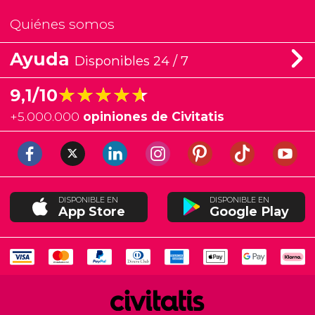
Quiénes somos
Ayuda
Disponibles 24 / 7
★★★★★
★★★★★
9,1/10
+
5.000.000
opiniones de Civitatis
DISPONIBLE EN
DISPONIBLE EN
App Store
Google Play