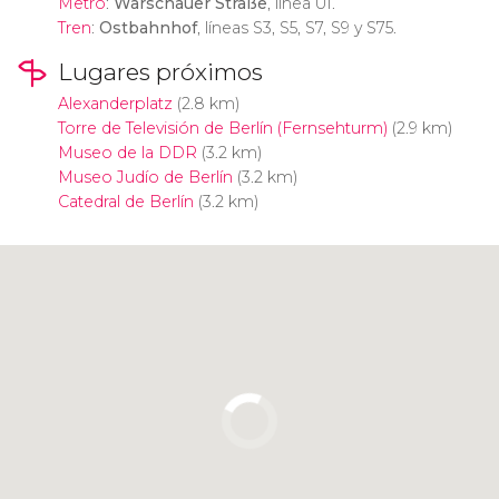
Metro
:
Warschauer Straße
, línea U1.
Tren
:
Ostbahnhof
, líneas S3, S5, S7, S9 y S75.
Lugares próximos
Alexanderplatz
(2.8 km)
Torre de Televisión de Berlín (Fernsehturm)
(2.9 km)
Museo de la DDR
(3.2 km)
Museo Judío de Berlín
(3.2 km)
Catedral de Berlín
(3.2 km)
Pulsa para usar el mapa