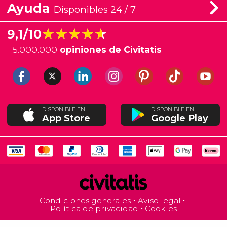
Ayuda
Disponibles 24 / 7
★★★★★
★★★★★
9,1/10
+
5.000.000
opiniones de Civitatis
DISPONIBLE EN
DISPONIBLE EN
App Store
Google Play
Condiciones generales
Aviso legal
Política de privacidad
Cookies