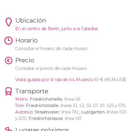
Ubicación
En el centro de Berlín, junto a la Catedral.
Horario
Consultar el horario de cada museo.
Precio
Consultar el precio de cada museo.
Visita guiada por la Isla de los Museos
60
€
(69,36
US$
)
Transporte
Metro
:
Friedrichstraße
, línea U6.
Tren
:
Friedrichstraße
, líneas S1, S2, S5, S7, S9, S25 y S75.
Autobús
:
Straatsoper
, línea TXL;
Lustgarten
, líneas 100
y 200;
Friedrichstrasse
, línea 147.
Lugares próximos