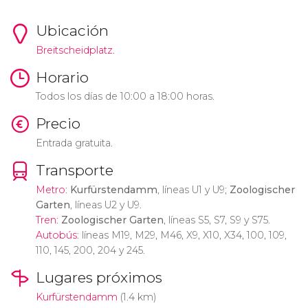
Ubicación
Breitscheidplatz.
Horario
Todos los días de 10:00 a 18:00 horas.
Precio
Entrada gratuita.
Transporte
Metro
:
Kurfürstendamm
, líneas U1 y U9;
Zoologischer
Garten
, líneas U2 y U9.
Tren
:
Zoologischer Garten
, líneas S5, S7, S9 y S75.
Autobús
: líneas M19, M29, M46, X9, X10, X34, 100, 109,
110, 145, 200, 204 y 245.
Lugares próximos
Kurfürstendamm
(1.4 km)