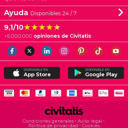
Ayuda
Disponibles 24 / 7
★★★★★
★★★★★
9,1/10
+
5.000.000
opiniones de Civitatis
DISPONIBLE EN
DISPONIBLE EN
App Store
Google Play
Condiciones generales
Aviso legal
Política de privacidad
Cookies