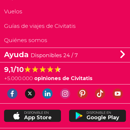
Vuelos
Guías de viajes de Civitatis
Quiénes somos
Ayuda
Disponibles 24 / 7
★★★★★
★★★★★
9,1/10
+
5.000.000
opiniones de Civitatis
DISPONIBLE EN
DISPONIBLE EN
App Store
Google Play