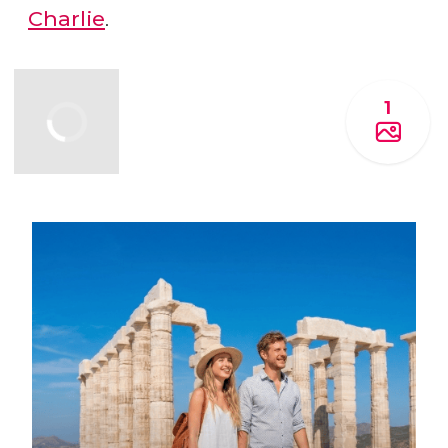
Charlie
.
1