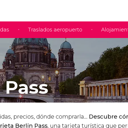
adas
Traslados aeropuerto
Alojamien
n Pass
idas, precios, dónde comprarla...
Descubre c
rjeta Berlin Pass
, una tarjeta turística que pe