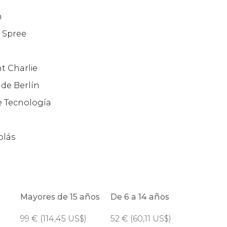
n
o Spree
t Charlie
 de Berlín
 Tecnología
olás
Mayores de 15 años
De 6 a 14 años
99
€
(114,45
US$
)
52
€
(60,11
US$
)