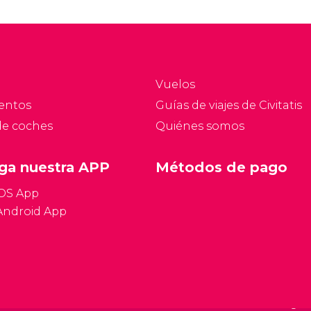
dudas sobre cuál es el
horario comercial, la
moneda oficial del país,
qué documentación es
necesaria, etcétera.
Vuelos
Vamos a tratar de ir
entos
Guías de viajes de Civitatis
dando respuesta a las
de coches
Quiénes somos
preguntas habituales
para planificar un viaje a
Berlín.
ga nuestra APP
Métodos de pago
iOS App
Android App
Condiciones gen