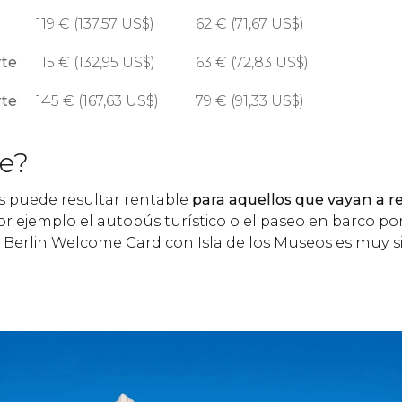
119
€
(137,57
US$
)
62
€
(71,67
US$
)
rte
115
€
(132,95
US$
)
63
€
(72,83
US$
)
rte
145
€
(167,63
US$
)
79
€
(91,33
US$
)
le?
ss puede resultar rentable
para aquellos que vayan a rea
r ejemplo el autobús turístico o el paseo en barco por 
e Berlin Welcome Card con Isla de los Museos es muy si