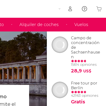
to
Alquiler de coches
Vuelos
Tu carrito está vacío
Campo de
concentración
de
Sachsenhause
n
15614 opiniones
28,9
US$
Free tour por
Berlín
42963 opiniones
ómo
Gratis
rmite el